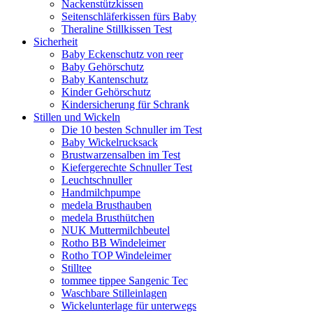
Nackenstützkissen
Seitenschläferkissen fürs Baby
Theraline Stillkissen Test
Sicherheit
Baby Eckenschutz von reer
Baby Gehörschutz
Baby Kantenschutz
Kinder Gehörschutz
Kindersicherung für Schrank
Stillen und Wickeln
Die 10 besten Schnuller im Test
Baby Wickelrucksack
Brustwarzensalben im Test
Kiefergerechte Schnuller Test
Leuchtschnuller
Handmilchpumpe
medela Brusthauben
medela Brusthütchen
NUK Muttermilchbeutel
Rotho BB Windeleimer
Rotho TOP Windeleimer
Stilltee
tommee tippee Sangenic Tec
Waschbare Stilleinlagen
Wickelunterlage für unterwegs