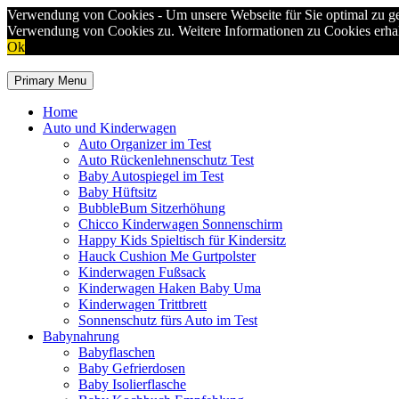
Verwendung von Cookies - Um unsere Webseite für Sie optimal zu ge
Verwendung von Cookies zu. Weitere Informationen zu Cookies erhal
Ok
Skip
to
Primary Menu
content
Home
Auto und Kinderwagen
Auto Organizer im Test
Auto Rückenlehnenschutz Test
Baby Autospiegel im Test
Baby Hüftsitz
BubbleBum Sitzerhöhung
Chicco Kinderwagen Sonnenschirm
Happy Kids Spieltisch für Kindersitz
Hauck Cushion Me Gurtpolster
Kinderwagen Fußsack
Kinderwagen Haken Baby Uma
Kinderwagen Trittbrett
Sonnenschutz fürs Auto im Test
Babynahrung
Babyflaschen
Baby Gefrierdosen
Baby Isolierflasche