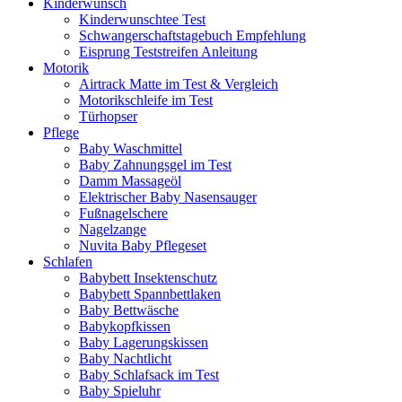
Kinderwunsch
Kinderwunschtee Test
Schwangerschaftstagebuch Empfehlung
Eisprung Teststreifen Anleitung
Motorik
Airtrack Matte im Test & Vergleich
Motorikschleife im Test
Türhopser
Pflege
Baby Waschmittel
Baby Zahnungsgel im Test
Damm Massageöl
Elektrischer Baby Nasensauger
Fußnagelschere
Nagelzange
Nuvita Baby Pflegeset
Schlafen
Babybett Insektenschutz
Babybett Spannbettlaken
Baby Bettwäsche
Babykopfkissen
Baby Lagerungskissen
Baby Nachtlicht
Baby Schlafsack im Test
Baby Spieluhr