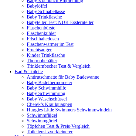
Baby Kochbuch Empfehlung
Babylöffel
Baby Schnabeltasse
Baby Trinkflasche
Babyteller Test: NUK Esslernteller
Flaschenbürste
Flaschenkühler
Frischhaltedosen
Flaschenwärmer im Test
Fruchtsauger
Kinder Trinkflasche
Thermobehälter
Trinklernbecher Test & Vergleich
Bad & Toilette
Antirutschmatte für Baby Badewanne
Baby Badethermometer
Baby Schwimmhilfe
Baby Schwimmring
Baby Waschschüssel
Cherek’s Kraulquappen
Huggies Little Swimmers Schwimmwindeln
Schwimmflügel
Schwimmgürtel
Töpfchen Test & Preis-Vergleich
Toilettensitzverkleinerer