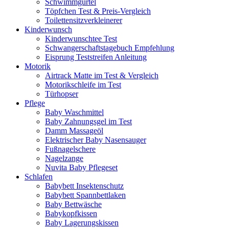
Schwimmgürtel
Töpfchen Test & Preis-Vergleich
Toilettensitzverkleinerer
Kinderwunsch
Kinderwunschtee Test
Schwangerschaftstagebuch Empfehlung
Eisprung Teststreifen Anleitung
Motorik
Airtrack Matte im Test & Vergleich
Motorikschleife im Test
Türhopser
Pflege
Baby Waschmittel
Baby Zahnungsgel im Test
Damm Massageöl
Elektrischer Baby Nasensauger
Fußnagelschere
Nagelzange
Nuvita Baby Pflegeset
Schlafen
Babybett Insektenschutz
Babybett Spannbettlaken
Baby Bettwäsche
Babykopfkissen
Baby Lagerungskissen