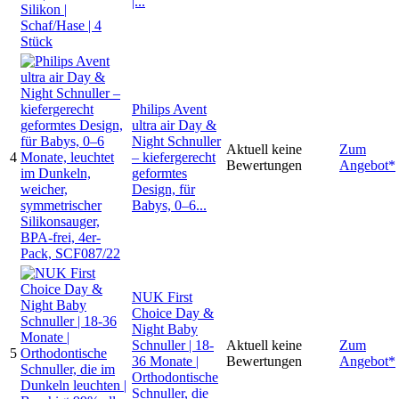
|...
Philips Avent
ultra air Day &
Night Schnuller
Aktuell keine
Zum
4
– kiefergerecht
Bewertungen
Angebot*
geformtes
Design, für
Babys, 0–6...
NUK First
Choice Day &
Night Baby
Schnuller | 18-
Aktuell keine
Zum
5
36 Monate |
Bewertungen
Angebot*
Orthodontische
Schnuller, die