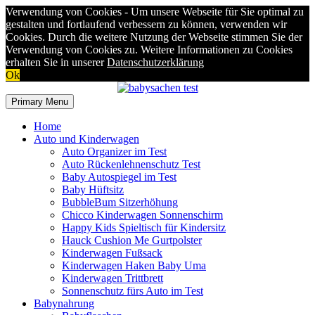
Verwendung von Cookies - Um unsere Webseite für Sie optimal zu
gestalten und fortlaufend verbessern zu können, verwenden wir
Cookies. Durch die weitere Nutzung der Webseite stimmen Sie der
Verwendung von Cookies zu. Weitere Informationen zu Cookies
erhalten Sie in unserer
Datenschutzerklärung
Ok
Skip
to
Primary Menu
content
Home
Auto und Kinderwagen
Auto Organizer im Test
Auto Rückenlehnenschutz Test
Baby Autospiegel im Test
Baby Hüftsitz
BubbleBum Sitzerhöhung
Chicco Kinderwagen Sonnenschirm
Happy Kids Spieltisch für Kindersitz
Hauck Cushion Me Gurtpolster
Kinderwagen Fußsack
Kinderwagen Haken Baby Uma
Kinderwagen Trittbrett
Sonnenschutz fürs Auto im Test
Babynahrung