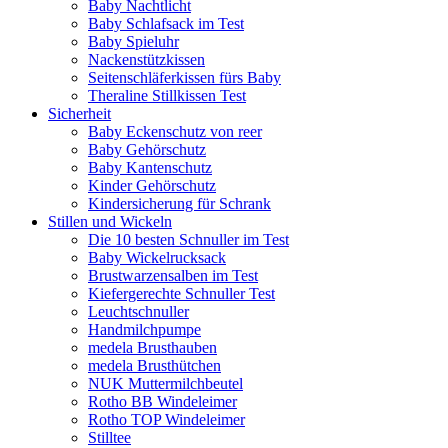
Baby Nachtlicht
Baby Schlafsack im Test
Baby Spieluhr
Nackenstützkissen
Seitenschläferkissen fürs Baby
Theraline Stillkissen Test
Sicherheit
Baby Eckenschutz von reer
Baby Gehörschutz
Baby Kantenschutz
Kinder Gehörschutz
Kindersicherung für Schrank
Stillen und Wickeln
Die 10 besten Schnuller im Test
Baby Wickelrucksack
Brustwarzensalben im Test
Kiefergerechte Schnuller Test
Leuchtschnuller
Handmilchpumpe
medela Brusthauben
medela Brusthütchen
NUK Muttermilchbeutel
Rotho BB Windeleimer
Rotho TOP Windeleimer
Stilltee