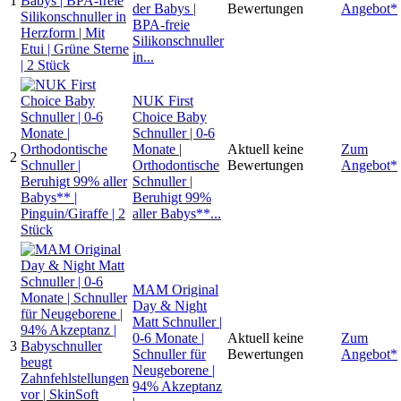
1
der Babys |
Bewertungen
Angebot*
BPA-freie
Silikonschnuller
in...
NUK First
Choice Baby
Schnuller | 0-6
Monate |
Aktuell keine
Zum
2
Orthodontische
Bewertungen
Angebot*
Schnuller |
Beruhigt 99%
aller Babys**...
MAM Original
Day & Night
Matt Schnuller |
0-6 Monate |
Aktuell keine
Zum
3
Schnuller für
Bewertungen
Angebot*
Neugeborene |
94% Akzeptanz