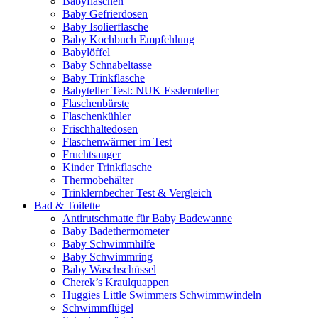
Babyflaschen
Baby Gefrierdosen
Baby Isolierflasche
Baby Kochbuch Empfehlung
Babylöffel
Baby Schnabeltasse
Baby Trinkflasche
Babyteller Test: NUK Esslernteller
Flaschenbürste
Flaschenkühler
Frischhaltedosen
Flaschenwärmer im Test
Fruchtsauger
Kinder Trinkflasche
Thermobehälter
Trinklernbecher Test & Vergleich
Bad & Toilette
Antirutschmatte für Baby Badewanne
Baby Badethermometer
Baby Schwimmhilfe
Baby Schwimmring
Baby Waschschüssel
Cherek’s Kraulquappen
Huggies Little Swimmers Schwimmwindeln
Schwimmflügel