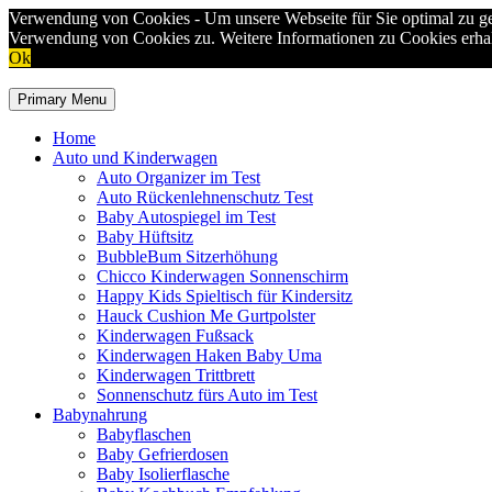
Verwendung von Cookies - Um unsere Webseite für Sie optimal zu ge
Verwendung von Cookies zu. Weitere Informationen zu Cookies erhal
Ok
Skip
to
Primary Menu
content
Home
Auto und Kinderwagen
Auto Organizer im Test
Auto Rückenlehnenschutz Test
Baby Autospiegel im Test
Baby Hüftsitz
BubbleBum Sitzerhöhung
Chicco Kinderwagen Sonnenschirm
Happy Kids Spieltisch für Kindersitz
Hauck Cushion Me Gurtpolster
Kinderwagen Fußsack
Kinderwagen Haken Baby Uma
Kinderwagen Trittbrett
Sonnenschutz fürs Auto im Test
Babynahrung
Babyflaschen
Baby Gefrierdosen
Baby Isolierflasche