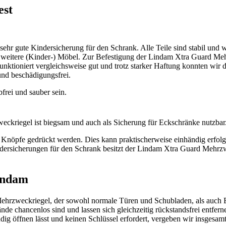
est
ehr gute Kindersicherung für den Schrank. Alle Teile sind stabil und w
e weitere (Kinder-) Möbel. Zur Befestigung der Lindam Xtra Guard Me
funktioniert vergleichsweise gut und trotz starker Haftung konnten wir
und beschädigungsfrei.
frei und sauber sein.
ckriegel ist biegsam und auch als Sicherung für Eckschränke nutzbar
öpfe gedrückt werden. Dies kann praktischerweise einhändig erfolge
ndersicherungen für den Schrank besitzt der Lindam Xtra Guard Mehrz
indam
Mehrzweckriegel, der sowohl normale Türen und Schubladen, als auch E
de chancenlos sind und lassen sich gleichzeitig rückstandsfrei entferne
ig öffnen lässt und keinen Schlüssel erfordert, vergeben wir insgesam