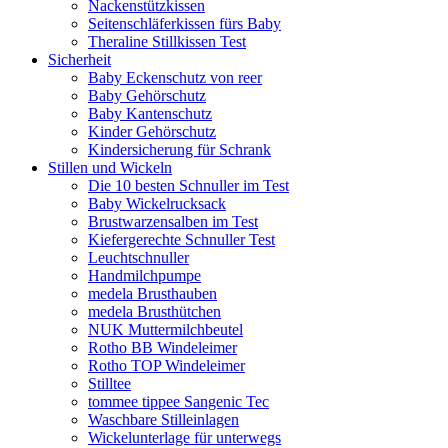
Nackenstützkissen
Seitenschläferkissen fürs Baby
Theraline Stillkissen Test
Sicherheit
Baby Eckenschutz von reer
Baby Gehörschutz
Baby Kantenschutz
Kinder Gehörschutz
Kindersicherung für Schrank
Stillen und Wickeln
Die 10 besten Schnuller im Test
Baby Wickelrucksack
Brustwarzensalben im Test
Kiefergerechte Schnuller Test
Leuchtschnuller
Handmilchpumpe
medela Brusthauben
medela Brusthütchen
NUK Muttermilchbeutel
Rotho BB Windeleimer
Rotho TOP Windeleimer
Stilltee
tommee tippee Sangenic Tec
Waschbare Stilleinlagen
Wickelunterlage für unterwegs