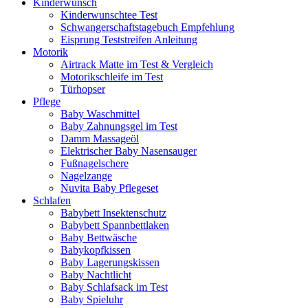
Kinderwunsch
Kinderwunschtee Test
Schwangerschaftstagebuch Empfehlung
Eisprung Teststreifen Anleitung
Motorik
Airtrack Matte im Test & Vergleich
Motorikschleife im Test
Türhopser
Pflege
Baby Waschmittel
Baby Zahnungsgel im Test
Damm Massageöl
Elektrischer Baby Nasensauger
Fußnagelschere
Nagelzange
Nuvita Baby Pflegeset
Schlafen
Babybett Insektenschutz
Babybett Spannbettlaken
Baby Bettwäsche
Babykopfkissen
Baby Lagerungskissen
Baby Nachtlicht
Baby Schlafsack im Test
Baby Spieluhr