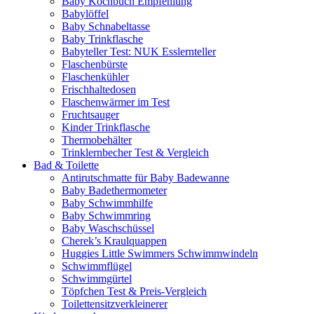
Baby Kochbuch Empfehlung
Babylöffel
Baby Schnabeltasse
Baby Trinkflasche
Babyteller Test: NUK Esslernteller
Flaschenbürste
Flaschenkühler
Frischhaltedosen
Flaschenwärmer im Test
Fruchtsauger
Kinder Trinkflasche
Thermobehälter
Trinklernbecher Test & Vergleich
Bad & Toilette
Antirutschmatte für Baby Badewanne
Baby Badethermometer
Baby Schwimmhilfe
Baby Schwimmring
Baby Waschschüssel
Cherek’s Kraulquappen
Huggies Little Swimmers Schwimmwindeln
Schwimmflügel
Schwimmgürtel
Töpfchen Test & Preis-Vergleich
Toilettensitzverkleinerer