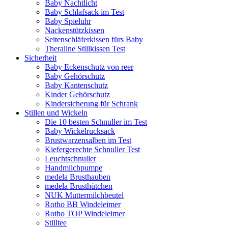
Baby Nachtlicht
Baby Schlafsack im Test
Baby Spieluhr
Nackenstützkissen
Seitenschläferkissen fürs Baby
Theraline Stillkissen Test
Sicherheit
Baby Eckenschutz von reer
Baby Gehörschutz
Baby Kantenschutz
Kinder Gehörschutz
Kindersicherung für Schrank
Stillen und Wickeln
Die 10 besten Schnuller im Test
Baby Wickelrucksack
Brustwarzensalben im Test
Kiefergerechte Schnuller Test
Leuchtschnuller
Handmilchpumpe
medela Brusthauben
medela Brusthütchen
NUK Muttermilchbeutel
Rotho BB Windeleimer
Rotho TOP Windeleimer
Stilltee