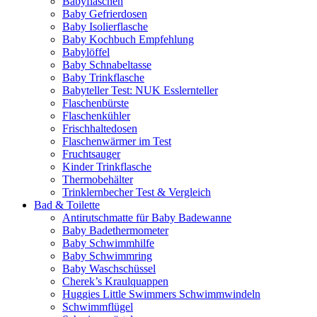
Babyflaschen
Baby Gefrierdosen
Baby Isolierflasche
Baby Kochbuch Empfehlung
Babylöffel
Baby Schnabeltasse
Baby Trinkflasche
Babyteller Test: NUK Esslernteller
Flaschenbürste
Flaschenkühler
Frischhaltedosen
Flaschenwärmer im Test
Fruchtsauger
Kinder Trinkflasche
Thermobehälter
Trinklernbecher Test & Vergleich
Bad & Toilette
Antirutschmatte für Baby Badewanne
Baby Badethermometer
Baby Schwimmhilfe
Baby Schwimmring
Baby Waschschüssel
Cherek’s Kraulquappen
Huggies Little Swimmers Schwimmwindeln
Schwimmflügel