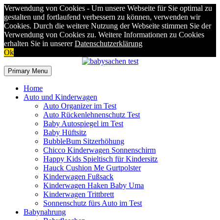
Verwendung von Cookies - Um unsere Webseite für Sie optimal zu
gestalten und fortlaufend verbessern zu können, verwenden wir
Cookies. Durch die weitere Nutzung der Webseite stimmen Sie der
Verwendung von Cookies zu. Weitere Informationen zu Cookies
erhalten Sie in unserer
Datenschutzerklärung
Ok
Skip
to
Primary Menu
content
Home
Auto und Kinderwagen
Auto Organizer im Test
Auto Rückenlehnenschutz Test
Baby Autospiegel im Test
Baby Hüftsitz
BubbleBum Sitzerhöhung
Chicco Kinderwagen Sonnenschirm
Happy Kids Spieltisch für Kindersitz
Hauck Cushion Me Gurtpolster
Kinderwagen Fußsack
Kinderwagen Haken Baby Uma
Kinderwagen Trittbrett
Sonnenschutz fürs Auto im Test
Babynahrung