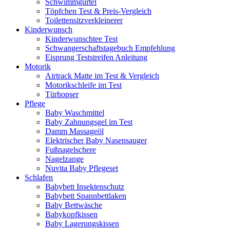
Schwimmgürtel
Töpfchen Test & Preis-Vergleich
Toilettensitzverkleinerer
Kinderwunsch
Kinderwunschtee Test
Schwangerschaftstagebuch Empfehlung
Eisprung Teststreifen Anleitung
Motorik
Airtrack Matte im Test & Vergleich
Motorikschleife im Test
Türhopser
Pflege
Baby Waschmittel
Baby Zahnungsgel im Test
Damm Massageöl
Elektrischer Baby Nasensauger
Fußnagelschere
Nagelzange
Nuvita Baby Pflegeset
Schlafen
Babybett Insektenschutz
Babybett Spannbettlaken
Baby Bettwäsche
Babykopfkissen
Baby Lagerungskissen